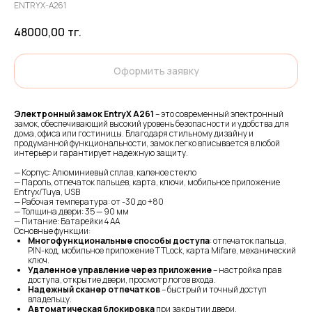
ENTRYX-A261
48000,00
тг.
Оформить заявку
Электронный замок EntryX A261
– это современный электронный
замок, обеспечивающий высокий уровень безопасности и удобства для
дома, офиса или гостиницы. Благодаря стильному дизайну и
продуманной функциональности, замок легко вписывается в любой
интерьер и гарантирует надежную защиту.
— Корпус: Алюминиевый сплав, каленое стекло
— Пароль, отпечаток пальцев, карта, ключи, мобильное приложение
Entryx/Tuya, USB
— Рабочая температура: от -30 до +80
— Толщина двери: 35 — 90 мм
— Питание: Батарейки 4 AA
Основные функции:
Многофункциональные способы доступа
: отпечаток пальца,
PIN-код, мобильное приложение TTLock, карта Mifare, механический
ключ.
Удаленное управление через приложение
– настройка прав
доступа, открытие двери, просмотр логов входа.
Надежный сканер отпечатков
– быстрый и точный доступ
владельцу.
Автоматическая блокировка
при закрытии двери.