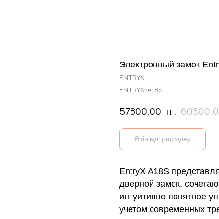
Электронный замок Ent
ENTRYX
ENTRYX-A18S
тг.
57800,00
60500,0
Өтінімді рәсімдеу
EntryX A18S представл
дверной замок, сочета
интуитивно понятное уп
учетом современных тре