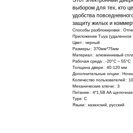
выбором для тех, кто ц
удобства повседневног
защиту жилых и коммер
Способы разблокировки:: Отпе
Приложение Тuya (удаленное 
Цвет:: черный
Размеры:: 370мм*75мм
Материал:: алюминиевый спл
Рабочая среда:: -20°С ~ 55°С
Толщина двери:: 40-120 мм
Дополнительные опции:: Ночна
Количество пользователей:: 1
Механические ключи:: 3
Питание:: 4*1,5В АА щелочная
Type: C
Языки:: казахский, русский