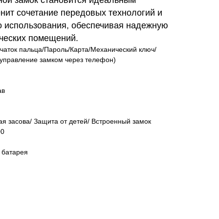
енит сочетание передовых технологий и
о использования, обеспечивая надежную
ческих помещений.
чаток пальца/Пароль/Карта/Механический ключ/
управление замком через телефон)
ав
я засова/ Защита от детей/ Встроенный замок
00
 батарея